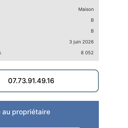
Maison
B
B
3 juin 2026
s
8 052
07.73.91.49.16
e au propriétaire