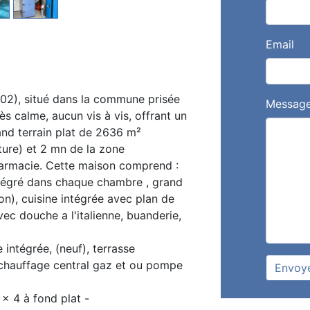
Email
002), situé dans la commune prisée
Messag
s calme, aucun vis à vis, offrant un
and terrain plat de 2636 m²
ture) et 2 mn de la zone
harmacie. Cette maison comprend :
tégré dans chaque chambre , grand
on), cuisine intégrée avec plan de
avec douche a l'italienne, buanderie,
intégrée, (neuf), terrasse
 chauffage central gaz et ou pompe
Envoy
 x 4 à fond plat -